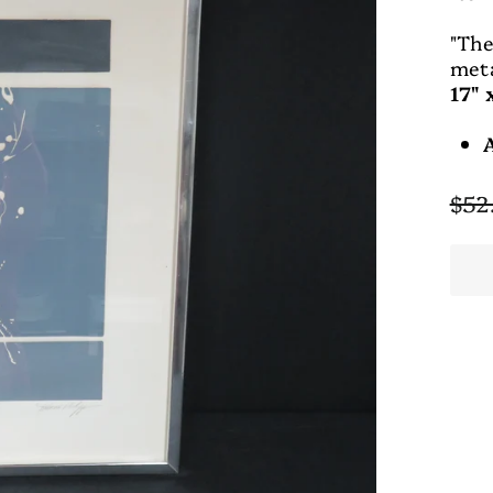
"The
met
17" 
Regu
$52
pric